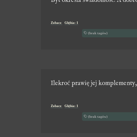
Byt określa świadomość. A dobr
Zobacz
Głębia: 1
(brak tagów)
Ilekroć prawię jej komplementy,
Zobacz
Głębia: 1
(brak tagów)