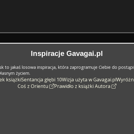
Inspiracje Gavagai.pl
cisk to jakaś losowa inspiracja, która zaprogramuje Ciebie do postąp
 własnym życiem.
k książki
Sentancja głębi 10
Wizja użyta w Gavagai.pl
Wyróżn
Coś z Orientu
Prawidło z książki Autora