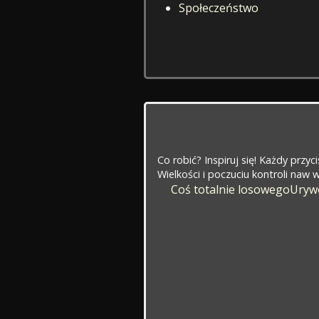
Społeczeństwo
Co robić? Inspiruj się! Każdy przy
Wielkości i poczuciu kontroli naw
Coś totalnie losowego
Urywe