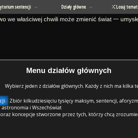
ytorium sentencji
Działy główne
Losuj temat
owo
we
właściwej chwili
może
zmienić
świat
一
umysł
Menu działów głównych
Wybierz jeden z działów głównych. Każdy z nich ma kilka
ji
Zbiór kilkudziesięciu tysięcy maksym, sentencji, afory
 astronomia i Wszechświat
raz koncepcje stworzone przez tych, którzy chcą zrozumieć