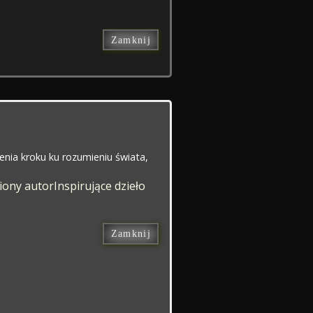
Zamknij
ienia kroku ku rozumieniu świata,
iony autor
Inspirujące dzieło
Zamknij