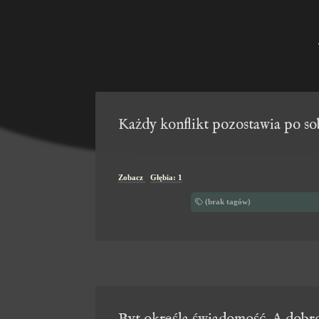
Każdy konflikt pozostawia po so
Zobacz
Głębia: 1
(brak tagów)