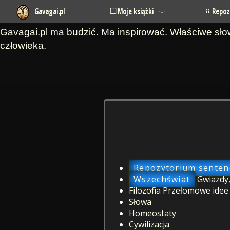
Gavagai.pl
Moje książki
Repoz
Gavagai.pl
ma
budzić
. Ma
inspirować
.
Właściwe sł
człowieka
.
Repozytorium sentenc
Wszechświat
Gwiazdy,
Filozofia
Przełomowe idee o
Słowa
Homeostaty
Cywilizacja