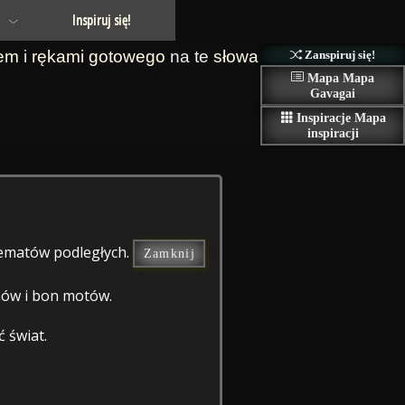
Inspiruj się!
em
i
rękami
gotowego
na te
słowa
Zanspiruj się!
Mapa
Mapa
Gavagai
Inspiracje
Mapa
inspiracji
 tematów podległych.
Zamknij
zmów i bon motów.
 świat.