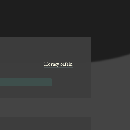
:
Horacy Safrin