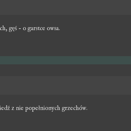
h, gęś - o garstce owsa.
iedź z nie popełnionych grzechów.