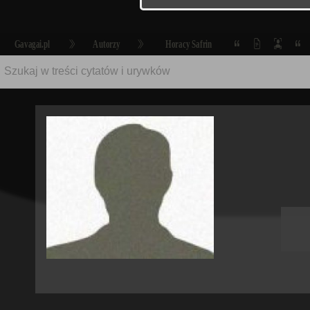
Gavagai.pl
Autorzy
Horacy Safrin