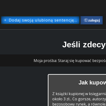
Dodaj swoją ulubioną sentencję...
zaloguj
Jeśli zdecy
Moja prośba: Staraj się kupować bezpoś
Jak kupow
Z książki kupionej w księgarn
około 3 zł... Co gorsze, autor
bezosobowy rynek, a równolegl