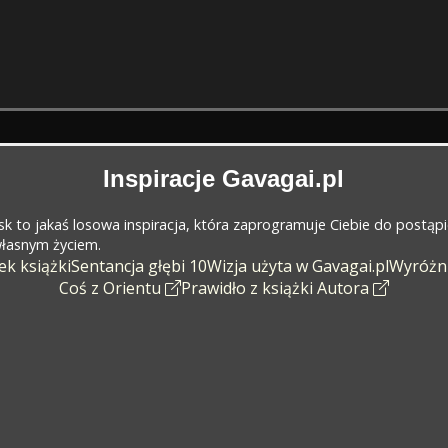
Inspiracje Gavagai.pl
cisk to jakaś losowa inspiracja, która zaprogramuje Ciebie do postąp
 własnym życiem.
k książki
Sentancja głębi 10
Wizja użyta w Gavagai.pl
Wyróżn
Coś z Orientu
Prawidło z książki Autora