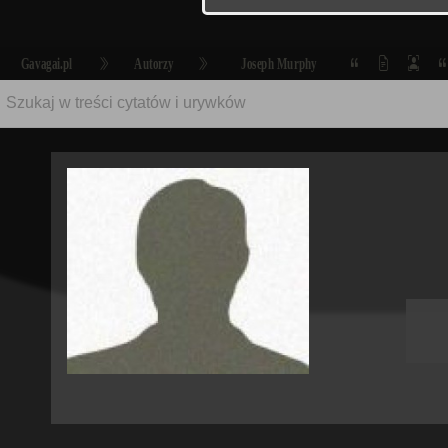
Gavagai.pl
Autorzy
Joseph Murphy