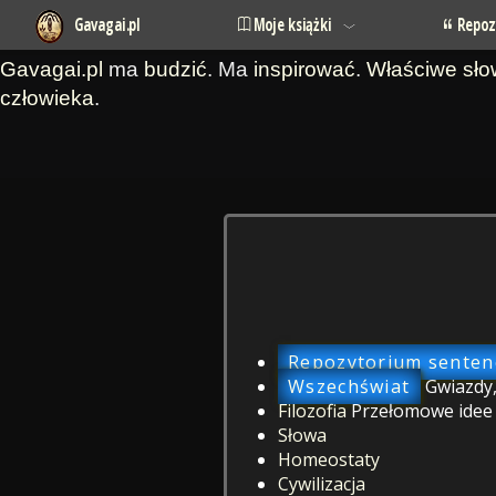
Gavagai.pl
Moje książki
Repoz
Gavagai.pl
ma
budzić
. Ma
inspirować
.
Właściwe sł
człowieka
.
Repozytorium sentenc
Wszechświat
Gwiazdy,
Filozofia
Przełomowe idee o
Słowa
Homeostaty
Cywilizacja