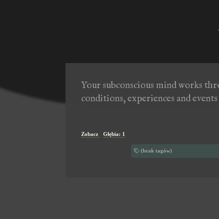
Your subconscious mind works thro
conditions, experiences and events
Zobacz
Głębia: 1
(brak tagów)