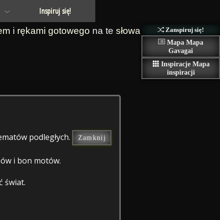
Inspiruj się!
em
i
rękami
gotowego
na te
słowa
Zanspiruj się!
Mapa
Mapa
Gavagai
Inspiracje
Mapa
inspiracji
 tematów podległych.
Zamknij
zmów i bon motów.
 świat.