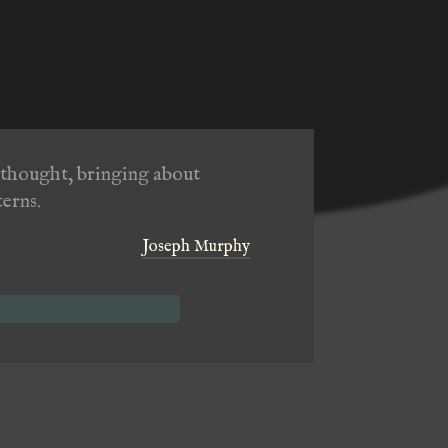
:
 thought, bringing about
terns.
Joseph Murphy