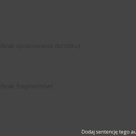
(brak opracowania dorobku)
(brak fragmentów)
Dodaj sentencję tego a