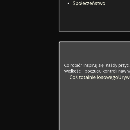
Społeczeństwo
Co robić? Inspiruj się! Każdy przy
Wielkości i poczuciu kontroli naw
Coś totalnie losowego
Urywe