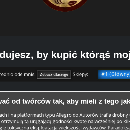
dujesz, by kupić którąś moj
rednio ode mnie.
Sklepy:
#1 (Główny
Zobacz dlaczego
ać od twórców tak, aby mieli z tego jak
iach i na platformach typu Allegro do Autorów trafia drobn
zy otrzymują tą urągającą godności kwotę najwcześniej po kil
e toksyczna eksploatacja większości wydawców. Paradoksaln