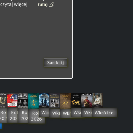
eczytaj więcej
.
tutaj
Zamknij
Rok
Rok
Wkrótce
Rok
Wkrótce
Wkrótce
Wkrótce
Wkrótce
Rok
Wkrótce
2026
2027
2026
2026