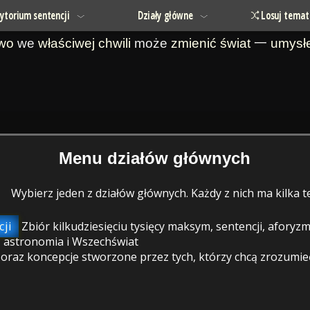
ytorium sentencji
Działy główne
Losuj temat
owo
we
właściwej chwili
może
zmienić
świat
一
umysł
Menu działów głównych
Wybierz jeden z działów głównych. Każdy z nich ma kilka
ji
Zbiór kilkudziesięciu tysięcy maksym, sentencji, afory
 astronomia i Wszechświat
raz koncepcje stworzone przez tych, którzy chcą zrozumieć