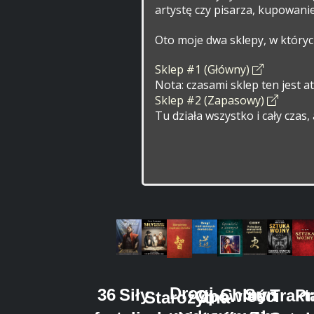
artystę czy pisarza, kupowanie
Oto moje dwa sklepy, w który
Sklep #1 (Główny)
Nota: czasami sklep ten jest at
Sklep #2 (Zapasowy)
Tu działa wszystko i cały czas,
Drogi
36
Chiny
Siły
Sun
Trakt
Pr
Opowieści
Starożytna