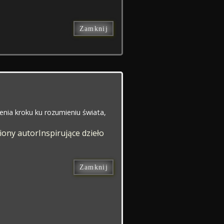
Zamknij
ienia kroku ku rozumieniu świata,
iony autor
Inspirujące dzieło
Zamknij