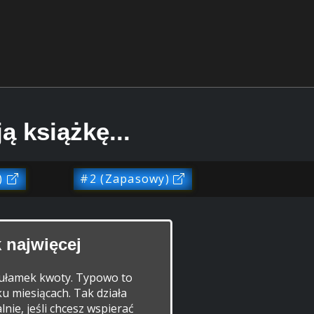
ą książkę...
)
#2 (Zapasowy)
 najwięcej
y ułamek kwoty. Typowo to
ku miesiącach. Tak działa
ie, jeśli chcesz wspierać