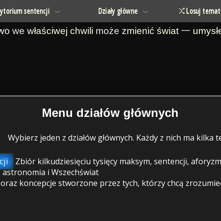
ytorium sentencji
Działy główne
Losuj temat
owo
we
właściwej chwili
może
zmienić
świat
一
umysł
Menu działów głównych
Wybierz jeden z działów głównych. Każdy z nich ma kilka
ji
Zbiór kilkudziesięciu tysięcy maksym, sentencji, afory
 astronomia i Wszechświat
raz koncepcje stworzone przez tych, którzy chcą zrozumieć