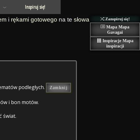
Inspiruj się!
em
i
rękami
gotowego
na te
słowa
Zanspiruj się!
Mapa
Mapa
Gavagai
Inspiracje
Mapa
inspiracji
 tematów podległych.
Zamknij
zmów i bon motów.
 świat.