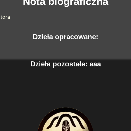
Nota biograficzna
utora
Dzieła opracowane:
Dzieła pozostałe: aaa