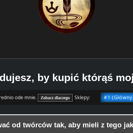
dujesz, by kupić którąś moj
rednio ode mnie.
Sklepy:
#1 (Główny
Zobacz dlaczego
ać od twórców tak, aby mieli z tego jak