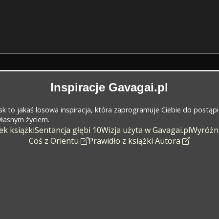
Inspiracje Gavagai.pl
cisk to jakaś losowa inspiracja, która zaprogramuje Ciebie do postąp
 własnym życiem.
k książki
Sentancja głębi 10
Wizja użyta w Gavagai.pl
Wyróżn
Coś z Orientu
Prawidło z książki Autora