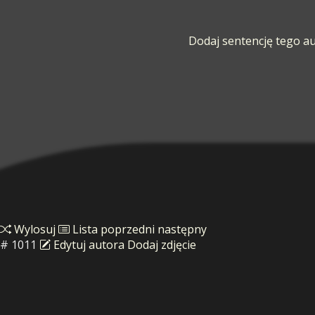
Dodaj sentencję tego a
Wylosuj
Lista
poprzedni
następny
# 1011
Edytuj autora
Dodaj zdjęcie