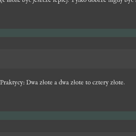
więc może być jeszcze lepiej. Tylko dobrze nigdy być
Praktycy: Dwa złote a dwa złote to cztery złote.