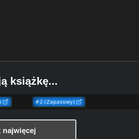
ą książkę...
)
#2 (Zapasowy)
 najwięcej