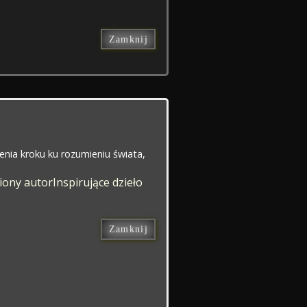
Zamknij
ienia kroku ku rozumieniu świata,
iony autor
Inspirujące dzieło
Zamknij