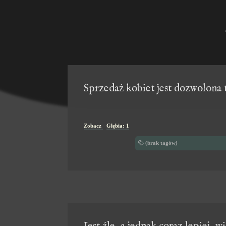
Sprzedaż kobiet jest dozwolona 
Zobacz
Głębia: 1
(brak tagów)