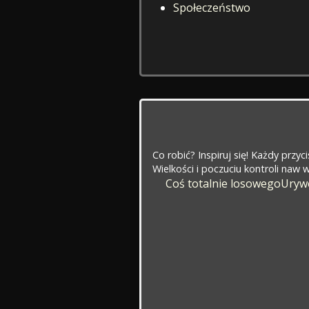
Społeczeństwo
Co robić? Inspiruj się! Każdy przy
Wielkości i poczuciu kontroli naw
Coś totalnie losowego
Urywe