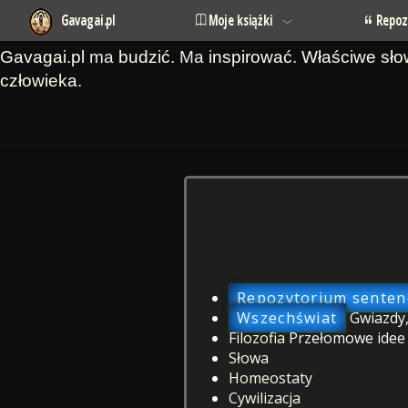
Gavagai.pl
Moje książki
Repoz
Gavagai.pl
ma
budzić
. Ma
inspirować
.
Właściwe sł
człowieka
.
Repozytorium sentenc
Wszechświat
Gwiazdy,
Filozofia
Przełomowe idee o
Słowa
Homeostaty
Cywilizacja