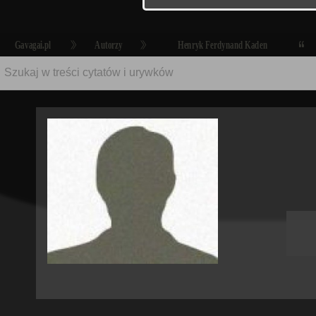
Gavagai.pl
Autorzy
Henryk Ferdynand Kaden