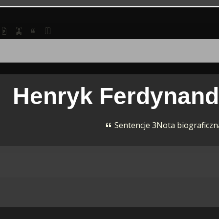
Henryk Ferdynan
Sentencje 3
Nota biograficz