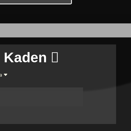
d Kaden
na