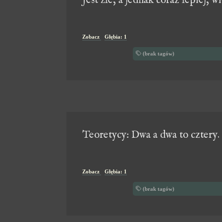
Jest źle, a jednak coraz lepiej, 
Zobacz
Głębia: 1
(brak tagów)
Teoretycy: Dwa a dwa to cztery. 
Zobacz
Głębia: 1
(brak tagów)