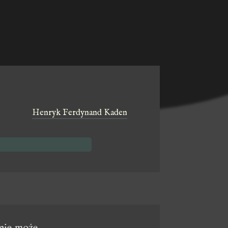
:
Henryk Ferdynand Kaden