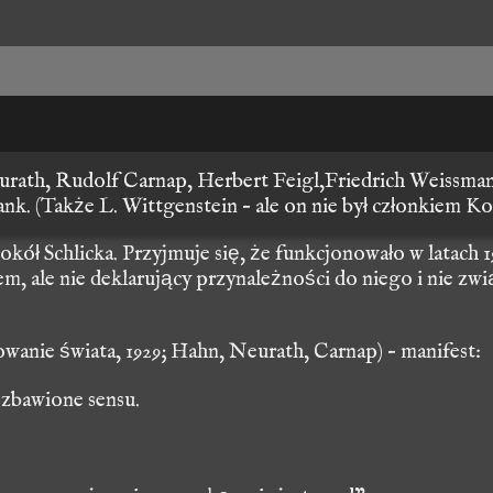
urath, Rudolf Carnap, Herbert Feigl,Friedrich Weissmann
k. (Także L. Wittgenstein – ale on nie był członkiem Ko
wokół Schlicka. Przyjmuje się, że funkcjonowało w latach
em, ale nie deklarujący przynależności do niego i nie z
nie świata, 1929; Hahn, Neurath, Carnap) – manifest:
ozbawione sensu
.