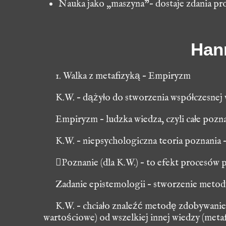
Nauka jako „maszyna”– dostaje zdania pr
Han
1. Walka z metafizyką – Empiryzm
K.W. – dążyło do stworzenia współczesnej
Empiryzm – ludzka wiedza, czyli całe pozn
K.W. – niepsychologiczna teoria poznania 
Poznanie (dla K.W.) – to efekt procesów 
Zadanie epistemologii – stworzenie metod
K.W. – chciało znaleźć metodę zdobywani
wartościowe) od wszelkiej innej wiedzy (metaf