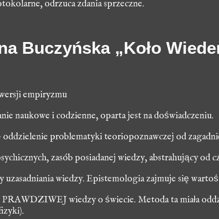
otokolarne, odrzuca zdania sprzeczne
.
na Buczyńska „Koło Wiede
 wersji empiryzmu
anie naukowe i codzienne, oparta jest na doświadczeniu.
– oddzielenie problematyki teoriopoznawczej od zagadni
psychicznych, zasób posiadanej wiedzy, abstrahujący od 
y uzasadniania wiedzy. Epistemologia zajmuje się warto
e PRAWDZIWEJ wiedzy o świecie. Metoda ta miała oddzi
izyki).