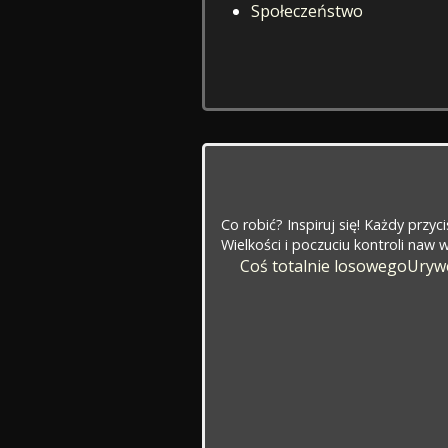
Społeczeństwo
Co robić? Inspiruj się! Każdy przy
Wielkości i poczuciu kontroli naw
Coś totalnie losowego
Urywe