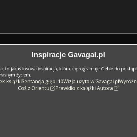
Inspiracje Gavagai.pl
cisk to jakaś losowa inspiracja, która zaprogramuje Ciebie do postąp
 własnym życiem.
k książki
Sentancja głębi 10
Wizja użyta w Gavagai.pl
Wyróżn
Coś z Orientu
Prawidło z książki Autora