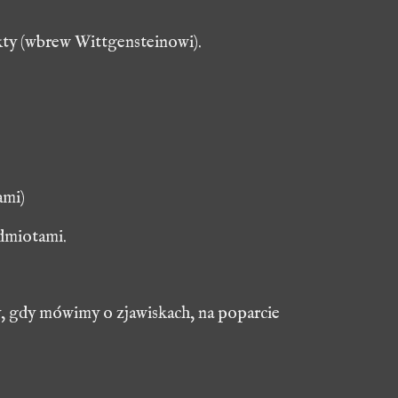
akty (wbrew Wittgensteinowi).
ami)
edmiotami.
, gdy mówimy o zjawiskach, na poparcie