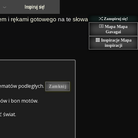
Inspiruj się!
em
i
rękami
gotowego
na te
słowa
Zanspiruj się!
Mapa
Mapa
Gavagai
Inspiracje
Mapa
inspiracji
 tematów podległych.
Zamknij
zmów i bon motów.
 świat.