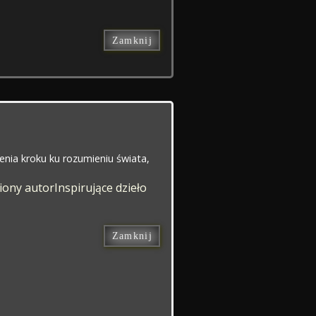
Zamknij
ienia kroku ku rozumieniu świata,
iony autor
Inspirujące dzieło
Zamknij