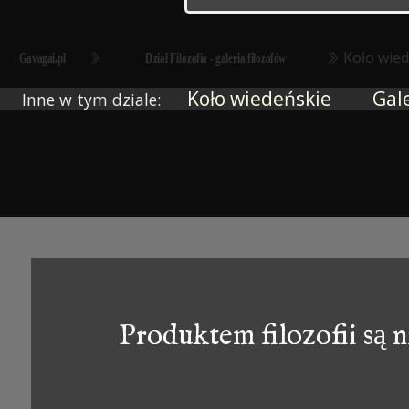
Koło wie
Gavagai.pl
Dział Filozofia - galeria filozofów
Koło wiedeńskie
Gale
Inne w tym dziale:
Produktem filozofii są ni