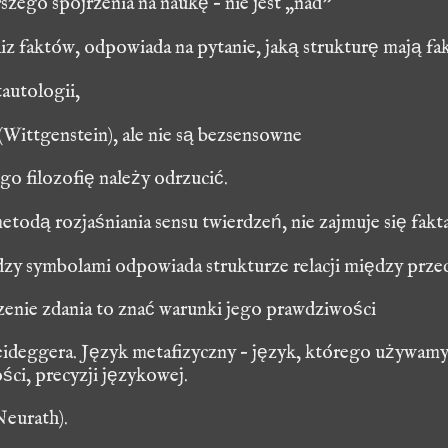
szego spojrzenia na naukę – nie jest „nad”
liz faktów, odpowiada na pytanie, jaką strukturę mają f
tautologii
,
 (Wittgenstein), ale nie są bezsensowne
go filozofię należy odrzucić.
metodą rozjaśniania sensu twierdzeń, nie zajmuje się fakt
ędzy symbolami odpowiada strukturze relacji między prz
enie zdania to znać warunki jego prawdziwości
ideggera. Język metafizyczny – język, którego używamy
ści, precyzji językowej.
Neurath
).