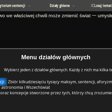
ytorium sentencji
Działy główne
Losuj temat
owo
we
właściwej chwili
może
zmienić
świat
一
umysł
Menu działów głównych
Wybierz jeden z działów głównych. Każdy z nich ma kilka
ji
Zbiór kilkudziesięciu tysięcy maksym, sentencji, afory
 astronomia i Wszechświat
raz koncepcje stworzone przez tych, którzy chcą zrozumieć