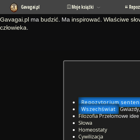
Gavagai.pl
Moje książki
Repoz
Gavagai.pl
ma
budzić
. Ma
inspirować
.
Właściwe sł
człowieka
.
Repozytorium sentenc
Wszechświat
Gwiazdy,
Filozofia
Przełomowe idee o
Słowa
Homeostaty
Cywilizacja