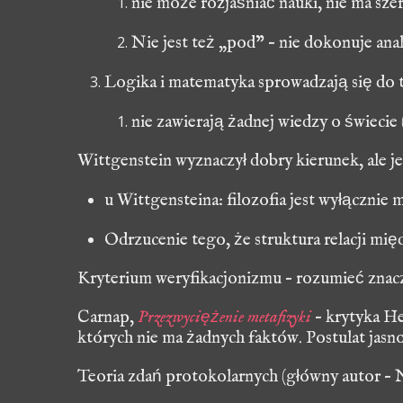
nie może rozjaśniać nauki, nie ma szer
Nie jest też „pod” – nie dokonuje ana
Logika i matematyka sprowadzają się do 
nie zawierają żadnej wiedzy o świecie
Wittgenstein wyznaczył dobry kierunek, ale je
u Wittgensteina: filozofia jest wyłącznie 
Odrzucenie tego, że struktura relacji mi
Kryterium
weryfikacjonizmu
–
rozumieć znacz
Carnap
,
Przezwyciężenie metafizyki
– krytyka He
których nie ma żadnych faktów. Postulat jasno
Teoria
zdań protokolarnych
(główny autor –